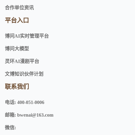
合作单位资讯
平台入口
博问AI实时管理平台
博问大模型
灵环AI漫剧平台
文博知识伙伴计划
联系我们
电话: 400-051-0006
邮箱: bwenai@163.com
微信: