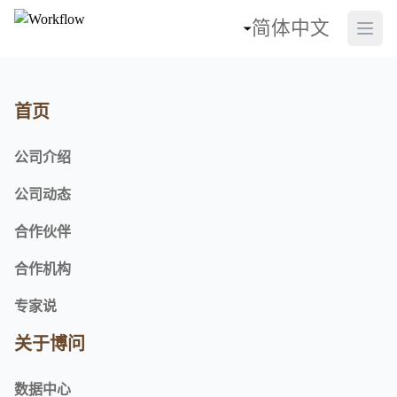
简体中文
打开
首页
公司介绍
公司动态
合作伙伴
合作机构
专家说
关于博问
数据中心